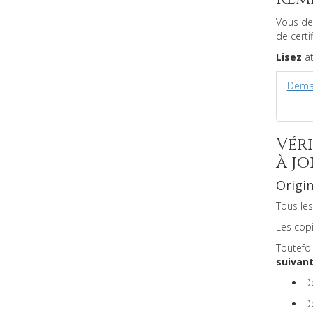
Vous d
de certi
Lisez
at
Deman
Vér
à j
Origi
Tous le
Les cop
Toutefo
suivan
Do
Do