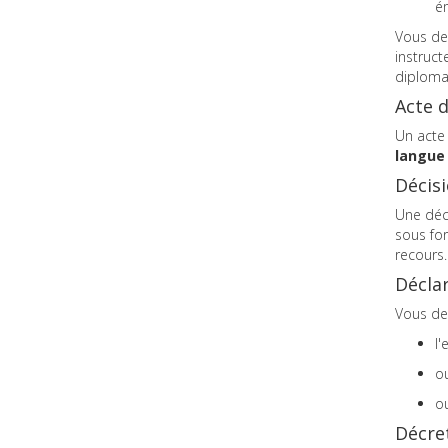
ém
Vous de
instruct
diploma
Acte d
Un acte 
langue 
Décisi
Une déci
sous for
recours.
Déclar
Vous dev
l'
ou
ou
Décret