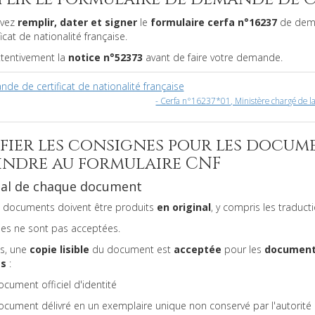
evez
remplir, dater et signer
le
formulaire cerfa n°16237
de dem
ficat de nationalité française.
tentivement la
notice n°52373
avant de faire votre demande.
de de certificat de nationalité française
- Cerfa n°16237*01, Ministère chargé de la
ifier les consignes pour les docum
oindre au formulaire CNF
nal de chaque document
s documents doivent être produits
en original
, y compris les traducti
ies ne sont pas acceptées.
is, une
copie lisible
du document est
acceptée
pour les
documen
ts
:
cument officiel d'identité
cument délivré en un exemplaire unique non conservé par l'autorité