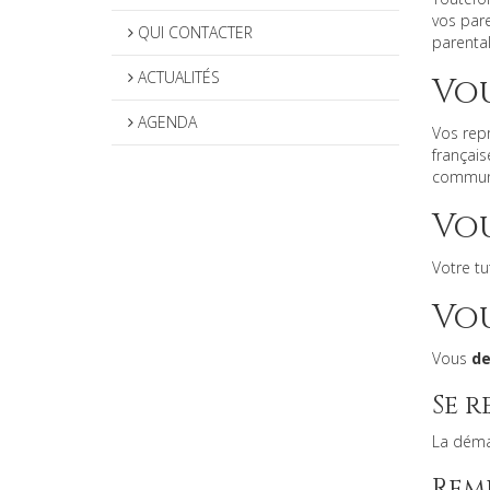
vos pare
QUI CONTACTER
parental
ACTUALITÉS
Vou
AGENDA
Vos rep
françai
commun d
Vou
Votre t
Vou
Vous
d
Se r
La déma
Rem