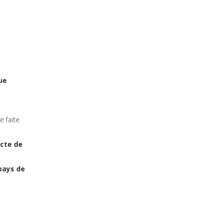
ue
e faite
acte de
pays de