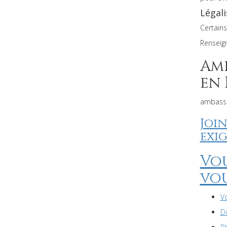
Légali
Certains
Renseig
Am
en
ambassa
Joi
exi
Vo
vo
V
Do