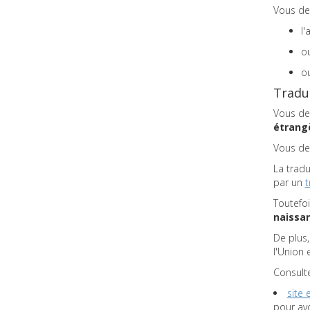
Vous dev
l'
ou
ou
Tradu
Vous de
étrang
Vous de
La tradu
par un
t
Toutefoi
naissa
De plus,
l'Union
Consulte
site 
pour av