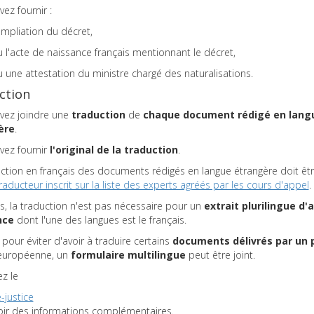
ez fournir :
ampliation du décret,
 l'acte de naissance français mentionnant le décret,
 une attestation du ministre chargé des naturalisations.
ction
vez joindre une
traduction
de
chaque document rédigé en lang
ère
.
vez fournir
l'original de la traduction
.
ction en français des documents rédigés en langue étrangère doit êtr
raducteur inscrit sur la liste des experts agréés par les cours d'appel
.
s, la traduction n'est pas nécessaire pour un
extrait plurilingue d'
nce
dont l'une des langues est le français.
 pour éviter d'avoir à traduire certains
documents délivrés par un 
 européenne, un
formulaire multilingue
peut être joint.
z le
e-justice
oir des informations complémentaires.