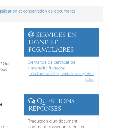
 légalisation et conservation de documents
Services en
ligne et
formulaires
Demande de certificat de
 ? Quel
nationalité française
vous
- Cerfa n°16237*01, Ministère chargé de la
justice
Questions -
re
Réponses
Traduction d'un document :
u de
comment trouver un traducteur