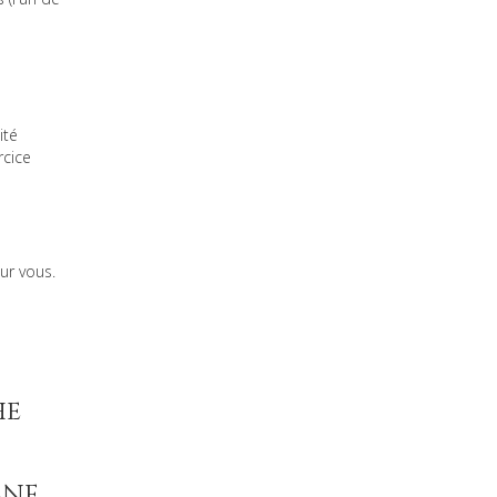
ité
rcice
ur vous.
he
CNF