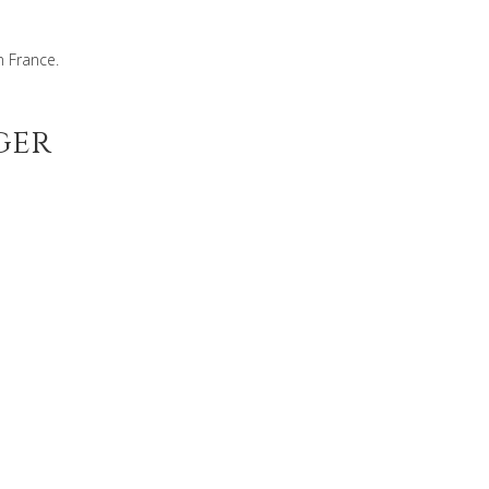
n France.
ger