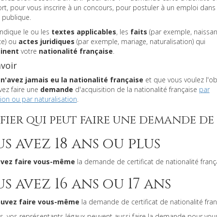
t, pour vous inscrire à un concours, pour postuler à un emploi dans 
 publique.
ndique le ou les
textes applicables
, les
faits
(par exemple, naissan
ce) ou
actes juridiques
(par exemple, mariage, naturalisation) qui
inent
votre
nationalité française
.
voir
 n'avez jamais eu la nationalité française
et que vous voulez l'ob
vez faire une
demande
d'acquisition de la nationalité française
par
ion ou par naturalisation
.
fier qui peut faire une demande de
s avez 18 ans ou plus
vez faire vous-même
la demande de certificat de nationalité franç
s avez 16 ans ou 17 ans
uvez faire vous-même
la demande de certificat de nationalité fran
s, vos représentants légaux peuvent aussi faire la demande pour vous