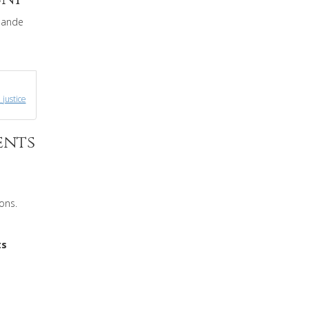
ande
 justice
ents
ons.
ts