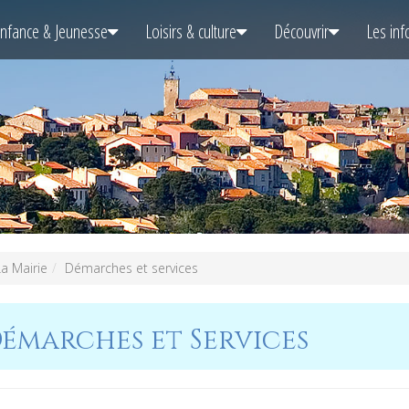
nfance & Jeunesse
Loisirs & culture
Découvrir
Les inf
a Mairie
Démarches et services
marches et Services