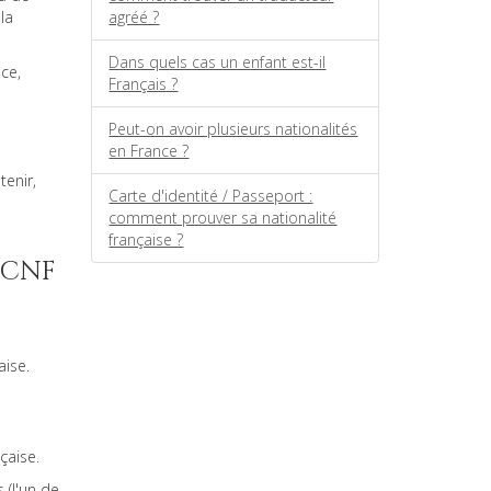
la
agréé ?
Dans quels cas un enfant est-il
ce,
Français ?
Peut-on avoir plusieurs nationalités
en France ?
tenir,
Carte d'identité / Passeport :
comment prouver sa nationalité
française ?
 CNF
aise.
çaise.
 (l'un de