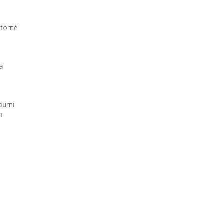
torité
a
ourni
n