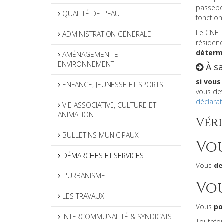
passepor
QUALITÉ DE L'EAU
fonction
Le CNF i
ADMINISTRATION GÉNÉRALE
résiden
déterm
AMÉNAGEMENT ET
ENVIRONNEMENT
À sa
si vous
ENFANCE, JEUNESSE ET SPORTS
vous de
déclarat
VIE ASSOCIATIVE, CULTURE ET
ANIMATION
Véri
BULLETINS MUNICIPAUX
Vou
DÉMARCHES ET SERVICES
Vous
de
L'URBANISME
Vou
LES TRAVAUX
Vous
po
INTERCOMMUNALITÉ & SYNDICATS
Toutefoi